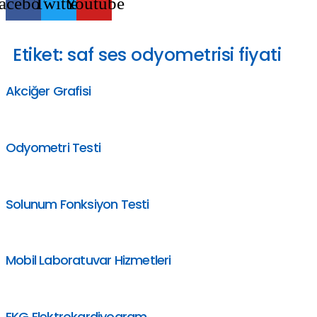
acebook
Twitter
Youtube
Etiket:
saf ses odyometrisi fiyati
Akciğer Grafisi
Odyometri Testi
Solunum Fonksiyon Testi
Mobil Laboratuvar Hizmetleri
EKG Elektrokardiyogram