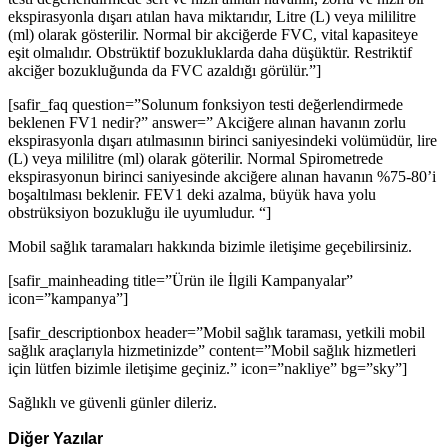
ekspirasyonla dışarı atılan hava miktarıdır, Litre (L) veya mililitre
(ml) olarak gösterilir. Normal bir akciğerde FVC, vital kapasiteye
eşit olmalıdır. Obstrüktif bozukluklarda daha düşüktür. Restriktif
akciğer bozukluğunda da FVC azaldığı görülür.”]
[safir_faq question=”Solunum fonksiyon testi değerlendirmede
beklenen FV1 nedir?” answer=” Akciğere alınan havanın zorlu
ekspirasyonla dışarı atılmasının birinci saniyesindeki volümüdür, lire
(L) veya mililitre (ml) olarak göterilir. Normal Spirometrede
ekspirasyonun birinci saniyesinde akciğere alınan havanın %75-80’i
boşaltılması beklenir. FEV1 deki azalma, büyük hava yolu
obstrüksiyon bozukluğu ile uyumludur. “]
Mobil sağlık taramaları hakkında bizimle iletişime geçebilirsiniz.
[safir_mainheading title=”Ürün ile İlgili Kampanyalar”
icon=”kampanya”]
[safir_descriptionbox header=”Mobil sağlık taraması, yetkili mobil
sağlık araçlarıyla hizmetinizde” content=”Mobil sağlık hizmetleri
için lütfen bizimle iletişime geçiniz.” icon=”nakliye” bg=”sky”]
Sağlıklı ve güvenli günler dileriz.
Diğer Yazılar