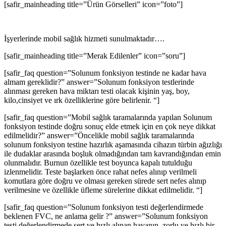
[safir_mainheading title=”Ürün Görselleri” icon=”foto”]
İşyerlerinde mobil sağlık hizmeti sunulmaktadır….
[safir_mainheading title=”Merak Edilenler” icon=”soru”]
[safir_faq question=”Solunum fonksiyon testinde ne kadar hava
almam gereklidir?” answer=”Solunum fonksiyon testlerinde
alınması gereken hava miktarı testi olacak kişinin yaş, boy,
kilo,cinsiyet ve ırk özelliklerine göre belirlenir. “]
[safir_faq question=”Mobil sağlık taramalarında yapılan Solunum
fonksiyon testinde doğru sonuç elde etmek için en çok neye dikkat
edilmelidir?” answer=”Öncelikle mobil sağlık taramalarında
solunum fonksiyon testine hazırlık aşamasında cihazın türbin ağızlığı
ile dudaklar arasında boşluk olmadığından tam kavrandığından emin
olunmalıdır. Burnun özellikle test boyunca kapalı tutulduğu
izlenmelidir. Teste başlarken önce rahat nefes alınıp verilmeli
komutlara göre doğru ve olması gereken sürede sert nefes alınıp
verilmesine ve özellikle üfleme sürelerine dikkat edilmelidir. “]
[safir_faq question=”Solunum fonksiyon testi değerlendirmede
beklenen FVC, ne anlama gelir ?” answer=”Solunum fonksiyon
testi değerlendirmede sert ve hızlı alınan havanın, zorlu ve hızlı bir