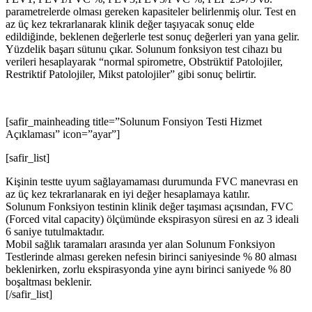
parametrelerde olması gereken kapasiteler belirlenmiş olur. Test en
az üç kez tekrarlanarak klinik değer taşıyacak sonuç elde
edildiğinde, beklenen değerlerle test sonuç değerleri yan yana gelir.
Yüzdelik başarı sütunu çıkar. Solunum fonksiyon test cihazı bu
verileri hesaplayarak “normal spirometre, Obstrüktif Patolojiler,
Restriktif Patolojiler, Mikst patolojiler” gibi sonuç belirtir.
[safir_mainheading title=”Solunum Fonsiyon Testi Hizmet
Açıklaması” icon=”ayar”]
[safir_list]
Kişinin testte uyum sağlayamaması durumunda FVC manevrası en
az üç kez tekrarlanarak en iyi değer hesaplamaya katılır.
Solunum Fonksiyon testinin klinik değer taşıması açısından, FVC
(Forced vital capacity) ölçümünde ekspirasyon süresi en az 3 ideali
6 saniye tutulmaktadır.
Mobil sağlık taramaları arasında yer alan Solunum Fonksiyon
Testlerinde alması gereken nefesin birinci saniyesinde % 80 alması
beklenirken, zorlu ekspirasyonda yine aynı birinci saniyede % 80
boşaltması beklenir.
[/safir_list]