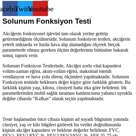
acebook
Twitter
Youtube
Solunum Fonksiyon Testi
Akciğerin fonksiyonel işlevini tam olarak yerine getirip
getiremediğinin ölçülmesidir. Solunum fonksiyon testleri, akciğerin
yeterli miktarda ve hızda hava alıp alamadığını ölçerek birçok
parametrede olması gereken ölçüm değerlerinin bütününe bakarak
sonuç raporu verir.
Solunum Fonksiyon Testlerinde, Akciğer zorlu vital kapasitesi
volüm-zaman eğrisi, akım-volüm eğrisi, maksimal istemli
ventilasyon ve hava yolu direnç ölçümleri yapılmaktadır. Solunum
Fonksiyon testinde beklenen değer kişiye göre farklılık gösterir. Bu
farklılık kişinin yaşı, kilosu, cinsiyeti hatta ırka göre belirlenir. Irk
parametlerinden mobil sağlık taraması katılımcısına yabancı uyruklu
değilse cihazda “Kafkas” olarak seçim yapılmaktadır.
Teste başlamadan önce cihaza kişinin ad soyadı bilgisinin yanında
cinsiyet, yaş ve kilo bilgileri girilerek bu veriler doğrultusunda
kişinin akciğer kapasitesi ve beklene değerler belirlenir. FVC,
FEV1, FEV1/FVC %, FEV3,FEV3/FVC %, FEF 25-75 vb.