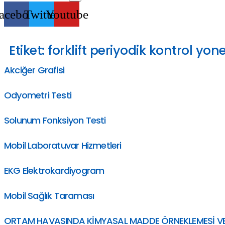
acebook
Twitter
Youtube
Etiket:
forklift periyodik kontrol yon
Akciğer Grafisi
Odyometri Testi
Solunum Fonksiyon Testi
Mobil Laboratuvar Hizmetleri
EKG Elektrokardiyogram
Mobil Sağlık Taraması
ORTAM HAVASINDA KİMYASAL MADDE ÖRNEKLEMESİ VE