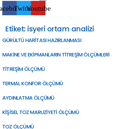
acebook
Twitter
Youtube
Etiket:
isyeri ortam analizi
GÜRÜLTÜ HARİTASI HAZIRLANMASI
MAKİNE VE EKİPMANLARIN TİTREŞİM ÖLÇÜMLERİ
TİTREŞİM ÖLÇÜMÜ
TERMAL KONFOR ÖLÇÜMÜ
AYDINLATMA ÖLÇÜMÜ
KİŞİSEL TOZ MARUZİYETİ ÖLÇÜMÜ
TOZ ÖLÇÜMÜ