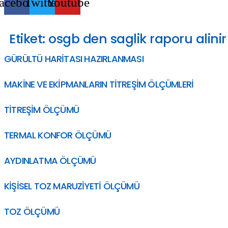
acebook
Twitter
Youtube
Etiket:
osgb den saglik raporu alinir
GÜRÜLTÜ HARİTASI HAZIRLANMASI
MAKİNE VE EKİPMANLARIN TİTREŞİM ÖLÇÜMLERİ
TİTREŞİM ÖLÇÜMÜ
TERMAL KONFOR ÖLÇÜMÜ
AYDINLATMA ÖLÇÜMÜ
KİŞİSEL TOZ MARUZİYETİ ÖLÇÜMÜ
TOZ ÖLÇÜMÜ