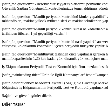
[safir_faq question=”Yükseltilebilir seyyar iş platformu periyodik k
Güvenlik Şartları Yönetmeliği kontrollerimizde temel aldığımız yönetm
[safir_faq question=”Manlift periyodik kontrolünü kimler yapabilir?”
mühendisleri, makine yüksek mühendisleri ve makine teknikerleri yapa
[safir_faq question=”Manlift periyodik kontrol süresi ne kadardır??” a
tarihinden itibaren 1 yıl geçerliliği vardır.”]
[safir_faq question=”Manlift periyodik kontrolü nasıl yapılır?” answer=
çalışması, kolonlarının kontrolünü içeren periyodik muayene yapılır. Man
[safir_faq question=”Manliftinyük testinden önce yapılması gereken haz
manliftkapasitesinin 1,25 katı kadar yük, dinamik yük testi içinse manl
İş Ekipmanlarının Periyodik Test ve Kontrolü için firmamızdan destek a
[safir_mainheading title=”Ürün ile İlgili Kampanyalar” icon=”kampa
[safir_descriptionbox header=”Başkent İş Sağlığı ve Güvenliği Merke
bölgesinde İş Ekipmanlarının Periyodik Test ve Kontrolü yapılmaktad
Sağlıklı ve güvenli günler dileriz.
Diğer Yazılar