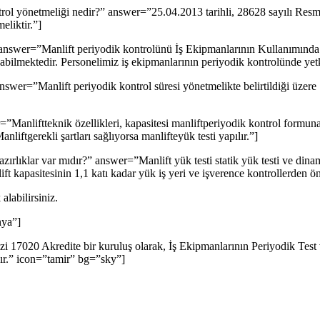
ontrol yönetmeliği nedir?” answer=”25.04.2013 tarihli, 28628 sayılı Re
eliktir.”]
 answer=”Manlift periyodik kontrolünü İş Ekipmanlarının Kullanımında 
bilmektedir. Personelimiz iş ekipmanlarının periyodik kontrolünde yetki
nswer=”Manlift periyodik kontrol süresi yönetmelikte belirtildiği üzere 
”Manliftteknik özellikleri, kapasitesi manliftperiyodik kontrol formuna k
liftgerekli şartları sağlıyorsa manlifteyük testi yapılır.”]
ırlıklar var mıdır?” answer=”Manlift yük testi statik yük testi ve dinam
ift kapasitesinin 1,1 katı kadar yük iş yeri ve işverence kontrollerden ö
labilirsiniz.
nya”]
zi 17020 Akredite bir kuruluş olarak, İş Ekipmanlarının Periyodik Tes
ır.” icon=”tamir” bg=”sky”]