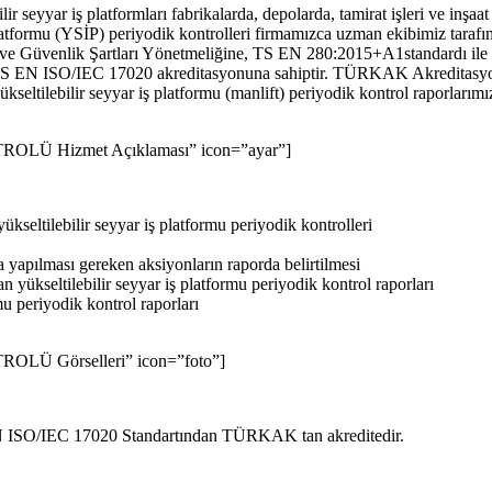
 seyyar iş platformları fabrikalarda, depolarda, tamirat işleri ve inşaat i
 platformu (YSİP) periyodik kontrolleri firmamızca uzman ekibimiz taraf
ve Güvenlik Şartları Yönetmeliğine, TS EN 280:2015+A1standardı ile i
z TS EN ISO/IEC 17020 akreditasyonuna sahiptir. TÜRKAK Akreditasyon
ükseltilebilir seyyar iş platformu (manlift) periyodik kontrol raporlarım
LÜ Hizmet Açıklaması” icon=”ayar”]
ükseltilebilir seyyar iş platformu periyodik kontrolleri
apılması gereken aksiyonların raporda belirtilmesi
n yükseltilebilir seyyar iş platformu periyodik kontrol raporları
 periyodik kontrol raporları
LÜ Görselleri” icon=”foto”]
EN ISO/IEC 17020 Standartından TÜRKAK tan akreditedir.