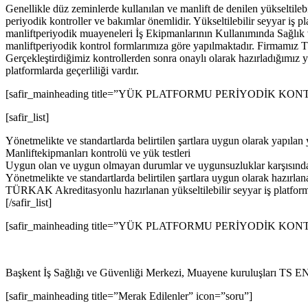
Genellikle düz zeminlerde kullanılan ve manlift de denilen yükseltilebilir
periyodik kontroller ve bakımlar önemlidir. Yükseltilebilir seyyar iş
manliftperiyodik muayeneleri İş Ekipmanlarının Kullanımında Sağlık 
manliftperiyodik kontrol formlarımıza göre yapılmaktadır. Firmamı
Gerçekleştirdiğimiz kontrollerden sonra onaylı olarak hazırladığımız y
platformlarda geçerliliği vardır.
[safir_mainheading title=”YÜK PLATFORMU PERİYODİK KONTRO
[safir_list]
Yönetmelikte ve standartlarda belirtilen şartlara uygun olarak yapılan y
Manliftekipmanları kontrolü ve yük testleri
Uygun olan ve uygun olmayan durumlar ve uygunsuzluklar karşısında y
Yönetmelikte ve standartlarda belirtilen şartlara uygun olarak hazırlana
TÜRKAK Akreditasyonlu hazırlanan yükseltilebilir seyyar iş platformu
[/safir_list]
[safir_mainheading title=”YÜK PLATFORMU PERİYODİK KONTRO
Başkent İş Sağlığı ve Güvenliği Merkezi, Muayene kuruluşları TS 
[safir_mainheading title=”Merak Edilenler” icon=”soru”]